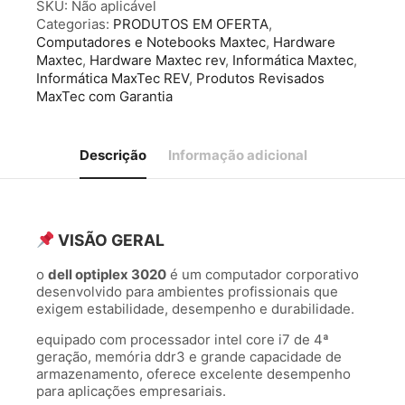
I7
SKU:
Não aplicável
8
Categorias:
PRODUTOS EM OFERTA
,
GB
Computadores e Notebooks Maxtec
,
Hardware
SSD
Maxtec
,
Hardware Maxtec rev
,
Informática Maxtec
,
1
Informática MaxTec REV
,
Produtos Revisados
TB
MaxTec com Garantia
quantidade
Descrição
Informação adicional
VISÃO GERAL
o
dell optiplex 3020
é um computador corporativo
desenvolvido para ambientes profissionais que
exigem estabilidade, desempenho e durabilidade.
equipado com processador intel core i7 de 4ª
geração, memória ddr3 e grande capacidade de
armazenamento, oferece excelente desempenho
para aplicações empresariais.