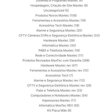
Sistemas e Programas Maxtec
(4)
Hospedagem, Criação de Site Maxtec
(6)
Uncategorized
(5)
Produtos Novos Maxtec
(156)
Ferramentas e Acessórios Maxtec
(16)
Acessórios Tech Maxtec
(18)
Alarme e Segurança Maxtec
(20)
CFTV Câmeras DVRs e Segurança Eletrônica Maxtec
(33)
Hardware Maxtec
(26)
Informática Maxtec
(30)
PABX e Telefonia Maxtec
(16)
Rede e Conectividade Maxtec
(11)
Produtos Revisados MaxTec com Garantia
(268)
Hardware Maxtec rev
(47)
Ferramentas e Acessórios Maxtec rev
(10)
Acessórios Tech
(7)
Alarme e Segurança Maxtec rev
(13)
CFTV e Segurança Eletrônica Maxtec rev
(26)
Pabx e Telefonia Maxtec rev
(22)
Computadores e Notebooks Maxtec
(54)
Impressoras Maxtec
(11)
Informática MaxTec REV
(55)
Kit Placa Mãe
(6)