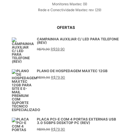
Monitores Maxtec
(9)
Rede e Conectividade Maxtec rev
(29)
OFERTAS
CAMPAINHA AUXILIAR C/ LED PARA TELEFONE
(REV)
O
O
R$
59,90
R$
79,90
preço
preço
original
atual
era:
é:
R$79,90.
R$59,90.
PLANO DE HOSPEDAGEM MAXTEC 12GB
O
O
R$
79,90
R$
99,90
preço
preço
original
atual
era:
é:
R$99,90.
R$79,90.
PLACA PCI-E COM 4 PORTAS EXTERNAS USB
3.0 5GBPS DESKTOP PC (REV)
O
O
R$
79,90
R$
99,90