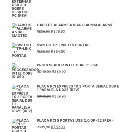
preço
preço
original
atual
era:
é:
R$99,90.
R$79,90.
CABO DE ALARME 4 VIAS 0,40MM ALARME
O
O
R$
79,90
R$
89,90
preço
preço
original
atual
era:
é:
SWITCH TP-LINK TL5 PORTAS
R$89,90.
R$79,90.
O
O
R$
84,90
R$
89,90
preço
preço
original
atual
era:
é:
PROCESSADOR INTEL CORE I5-650
R$89,90.
R$84,90.
O
O
R$
89,90
R$
119,90
preço
preço
original
atual
era:
é:
R$119,90.
R$89,90.
PLACA PCI EXPRESS 1X 2 PORTA SERIAL DB9 E
1 PARALELA DB25 (REV)
O
O
R$
89,90
R$
119,90
preço
preço
original
atual
era:
é:
R$119,90.
R$89,90.
PLACA PCI 5 PORTAS USB 2.0 DP-52 (REV)
O
O
R$
89,90
R$
99,90
preço
preço