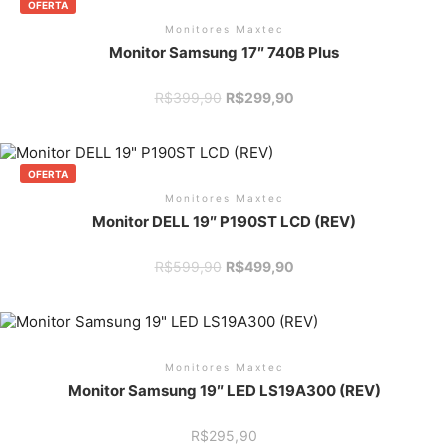
OFERTA
Monitores Maxtec
Monitor Samsung 17″ 740B Plus
O
O
R$
399,90
R$
299,90
preço
preço
original
atual
era:
é:
R$399,90.
R$299,90.
OFERTA
Monitores Maxtec
Monitor DELL 19″ P190ST LCD (REV)
O
O
R$
599,90
R$
499,90
preço
preço
original
atual
era:
é:
R$599,90.
R$499,90.
Monitores Maxtec
Monitor Samsung 19″ LED LS19A300 (REV)
R$
295,90