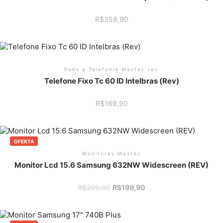
R$
359,90
Pabx e Telefonia Maxtec rev
Telefone Fixo Tc 60 ID Intelbras (Rev)
R$
169,90
OFERTA
Monitores Maxtec
Monitor Lcd 15.6 Samsung 632NW Widescreen (REV)
O
O
R$
299,90
R$
199,90
preço
preço
original
atual
era:
é:
R$299,90.
R$199,90.