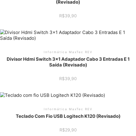
(Revisado)
R$
39,90
Informática MaxTec REV
Divisor Hdmi Switch 3×1 Adaptador Cabo 3 Entradas E 1
Saída (Revisado)
R$
39,90
Informática MaxTec REV
Teclado Com Fio USB Logitech K120 (Revisado)
R$
29,90