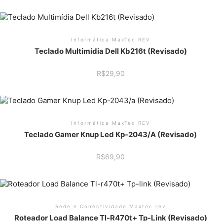
Informática MaxTec REV
Teclado Multimídia Dell Kb216t (Revisado)
R$
29,90
Informática MaxTec REV
Teclado Gamer Knup Led Kp-2043/a (Revisado)
R$
69,90
Rede e Conectividade Maxtec rev
Roteador Load Balance Tl-R470t+ Tp-Link (Revisado)