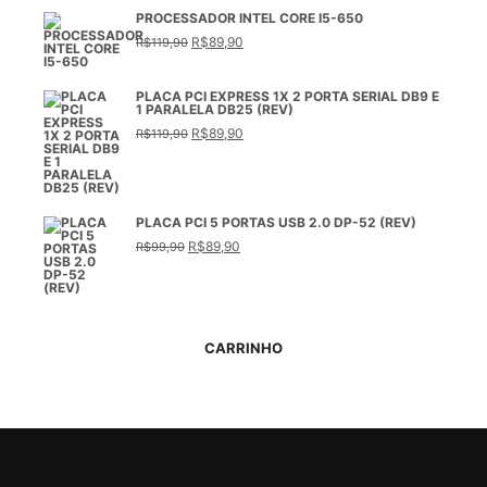
era:
é:
PROCESSADOR INTEL CORE I5-650
R$89,90.
R$84,90.
O
O
R$
89,90
R$
119,90
preço
preço
original
atual
era:
é:
R$119,90.
R$89,90.
PLACA PCI EXPRESS 1X 2 PORTA SERIAL DB9 E
1 PARALELA DB25 (REV)
O
O
R$
89,90
R$
119,90
preço
preço
original
atual
era:
é:
R$119,90.
R$89,90.
PLACA PCI 5 PORTAS USB 2.0 DP-52 (REV)
O
O
R$
89,90
R$
99,90
preço
preço
original
atual
era:
é:
R$99,90.
R$89,90.
CARRINHO