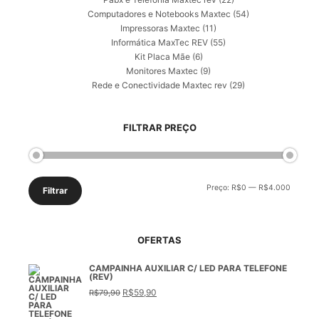
Computadores e Notebooks Maxtec
(54)
Impressoras Maxtec
(11)
Informática MaxTec REV
(55)
Kit Placa Mãe
(6)
Monitores Maxtec
(9)
Rede e Conectividade Maxtec rev
(29)
FILTRAR PREÇO
Preço
Preço
Preço:
R$0
—
R$4.000
Filtrar
mínimo
máximo
OFERTAS
CAMPAINHA AUXILIAR C/ LED PARA TELEFONE
(REV)
O
O
R$
59,90
R$
79,90
preço
preço
original
atual
era:
é: