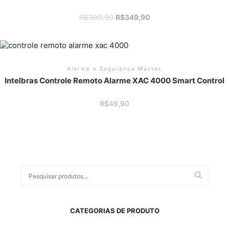
O
O
R$
399,90
R$
349,90
preço
preço
original
atual
era:
é:
R$399,90.
R$349,90.
Alarme e Segurança Maxtec
Intelbras Controle Remoto Alarme XAC 4000 Smart Control
R$
49,90
Pesquisar
por:
CATEGORIAS DE PRODUTO