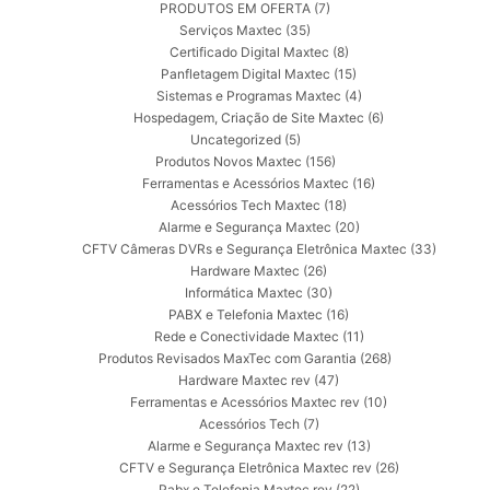
PRODUTOS EM OFERTA
(7)
Serviços Maxtec
(35)
Certificado Digital Maxtec
(8)
Panfletagem Digital Maxtec
(15)
Sistemas e Programas Maxtec
(4)
Hospedagem, Criação de Site Maxtec
(6)
Uncategorized
(5)
Produtos Novos Maxtec
(156)
Ferramentas e Acessórios Maxtec
(16)
Acessórios Tech Maxtec
(18)
Alarme e Segurança Maxtec
(20)
CFTV Câmeras DVRs e Segurança Eletrônica Maxtec
(33)
Hardware Maxtec
(26)
Informática Maxtec
(30)
PABX e Telefonia Maxtec
(16)
Rede e Conectividade Maxtec
(11)
Produtos Revisados MaxTec com Garantia
(268)
Hardware Maxtec rev
(47)
Ferramentas e Acessórios Maxtec rev
(10)
Acessórios Tech
(7)
Alarme e Segurança Maxtec rev
(13)
CFTV e Segurança Eletrônica Maxtec rev
(26)
Pabx e Telefonia Maxtec rev
(22)