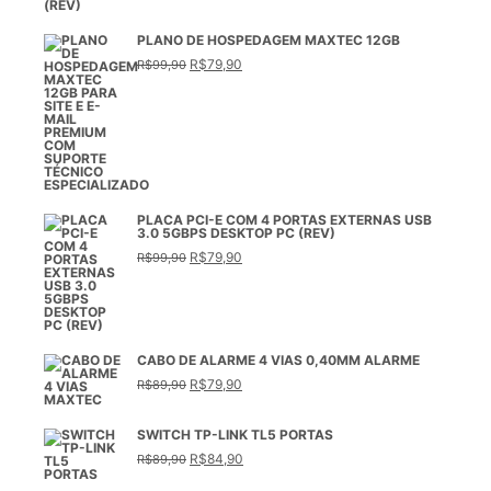
R$79,90.
R$59,90.
PLANO DE HOSPEDAGEM MAXTEC 12GB
O
O
R$
79,90
R$
99,90
preço
preço
original
atual
era:
é:
R$99,90.
R$79,90.
PLACA PCI-E COM 4 PORTAS EXTERNAS USB
3.0 5GBPS DESKTOP PC (REV)
O
O
R$
79,90
R$
99,90
preço
preço
original
atual
era:
é:
R$99,90.
R$79,90.
CABO DE ALARME 4 VIAS 0,40MM ALARME
O
O
R$
79,90
R$
89,90
preço
preço
original
atual
era:
é:
SWITCH TP-LINK TL5 PORTAS
R$89,90.
R$79,90.
O
O
R$
84,90
R$
89,90
preço
preço
original
atual