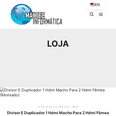
EN
Menu pr
Pesquisa
LOJA
Informática MaxTec REV
Divisor E Duplicador 1 Hdmi Macho Para 2 Hdmi Fêmea